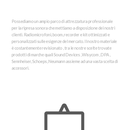
RENTAL
Possediamo un ampio parco di attrezzatura professionale
per la ripresa sonora che mettiamo a disposizione dei nostri
clienti. Radiomicrofoni, boom, recorder e kit ottimizzati e
personalizzati sulle esigenze del mercato. Il nostro materiale
è
costantemente revisionato , tra le nostre scelte trovate
prodotti di marche quali Sound Devices , Wisycom , DPA ,
Sennheiser, Schoeps, Neumann assieme ad una vasta scelta di
accessori.