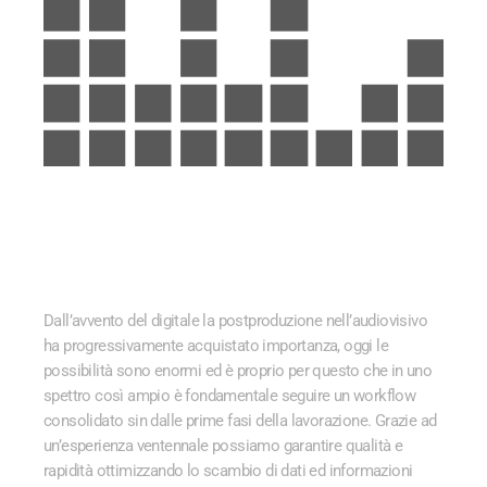
POSTPRODUZIONE AUDIO
Dall’avvento del digitale la postproduzione nell’audiovisivo
ha progressivamente acquistato importanza, oggi le
possibilità sono enormi ed è proprio per questo che in uno
spettro così ampio
è fondamentale seguire un workflow
consolidato sin dalle prime fasi della lavorazione.
Grazie ad
un’esperienza ventennale possiamo garantire qualità e
rapidità ottimizzando lo scambio di dati ed informazioni