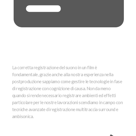
PRESA DIRETTA E FIELD RECORDING
La corretta registrazione del suono in un film è
fondamentale, grazie
anche
alla nostra
esperienza nella
postproduzione sappiamo come
gestire le tecnologie in fase
di registrazione con cognizione di causa. Non da meno
quando si rende necessario registrare ambienti ed effetti
particolare per le nostre lavorazioni scendiamo in campo con
tecniche avanzate di registrazione multitraccia surround e
ambisonica.