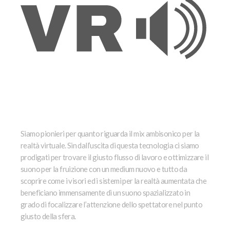
AUDIO VR
Siamo pionieri per quanto riguarda il mix ambisonico per la
realtà virtuale. Sin dall’uscita di questa tecnologia
ci siamo
prodigati per trovare il giusto
flusso di lavoro
e ottimizzare il
suono per la fruizione con un medium nuovo e tutto da
scoprire come i visori ed i sistemi per la realtà aumentata che
beneficiano immensamente di un suono spazializzato in
grado di focalizzare l’attenzione dello spettatore nel punto
giusto della sfera.