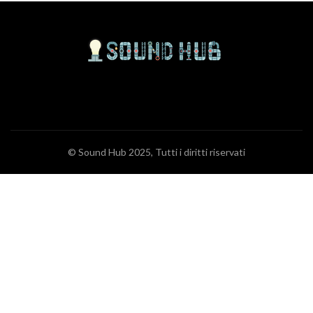
© Sound Hub 2025, Tutti i diritti riservati